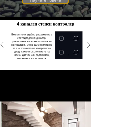
Научете повече
4 канален стенен контролер
Елегантно и удобно управление с
светодиоден индикатор,
разположен на всяка позиция на
контролера, може да сигнализира
за състоянието на контролиран
уред, както и състоянието на
всеки датчик или задвижващ
механизъм в системата.