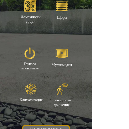
Домакински
Щори
уреди
Групово
Мултимедия
изключване
Климатизация
Сензори за
движение