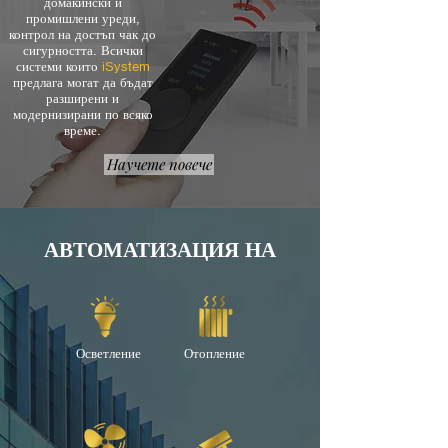
домакински и
промишлени уреди,
контрол на достъп чак до
сигурността. Всички
системи които
iSystem
предлага могат да бъдат
разширени и
модернизирани по всяко
време.
Научете повече
АВТОМАТИЗАЦИЯ НА
Осветление
Отопление