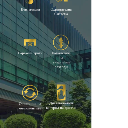
Вентилация
Охранителна
Система
Гаражни врати
Намаляване
на
енергийни
разходи
Дистанционен
Съчетание на
контрол на достъп
компонентите