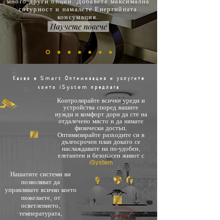
много други опции. Добавете максимална
сигурност и намалете Енергийната
консумация.
Научете повече
Какво е Smart Оптимизация и услугите
които iSystem предлага
Контролирайте всички уреди и
устройства според вашите
нужди и комфорт дори да сте на
отдалечено място и да нямате
физически достъп.
Оптимизирайте разходите си в
дългосрочен план докато се
наслаждавате на по-удобен,
елегантен и безопасен живот с
iSystem
Нашатите системи ви
позволяват да
управлявате всичко което
пожелаете, от
осветлението,
температурата,