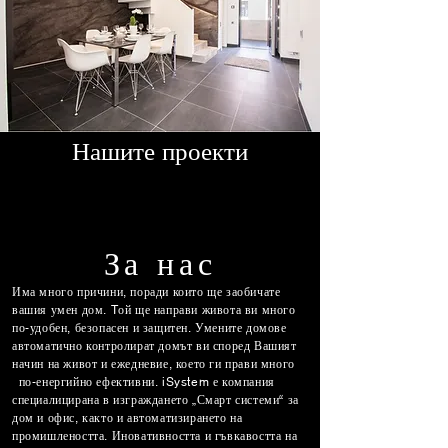
Нашите проекти
За нас
Има много причини, поради които ще заобичате
вашия умен дом. Tой ще направи живота ви много
по-удобен, безопасен и защитен. Умените домове
автоматично контролират домът ви според Вашият
начин на живот и ежедневие, което ги прави много
по-енергийно ефективни. iSystem е компания
специалицирана в изграждането „Смарт системи“ за
дом и офис, както и автоматизирането на
промишлеността. Иновативността и гъвкавостта на