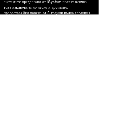
системите предлагани от iSystem правят всичко
това изключително лесно и достъпно,
предоставяйки повече от 5 години пълна гаранция
на предлаганите продукти. Улеснете ежедневието си
с интелигентните системи предлагани от iSystem.
iSystem Ltd може да помогне на Вас и Вашият
бизнес и с изграждането на фотовлтаични
централи.
НАШИТЕ ПАРТНЬОРИ
За контакти