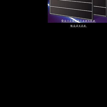
Фотоволтаични
модули