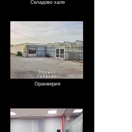
Складово хале
Област
Габрово
Оранжерия