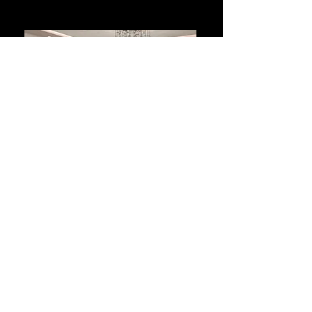
Панагюрище
България
Къща