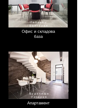
Габрово
България
Офис и складова
база
Будапеща
Унгария
Апартамент