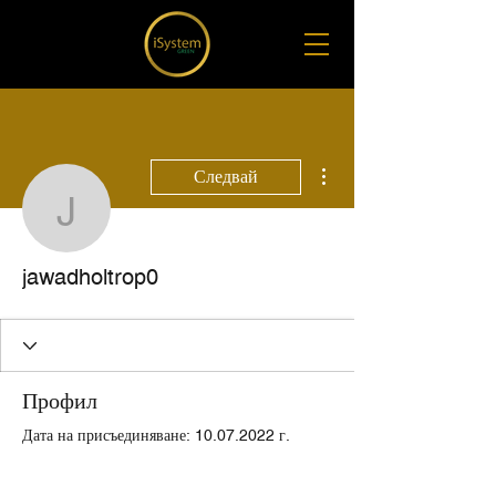
Още действия
Следвай
jawadholtrop0
jawadholtrop0
Профил
Дата на присъединяване: 10.07.2022 г.